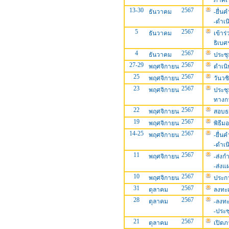
ภาคเร
13-30
2567
ธันวาคม
-ยื่น
-ดำเน
5
2567
ธันวาคม
เข้า
ธิเบ
4
2567
ธันวาคม
ประชุ
2
7-29
256
7
พฤศจิกายน
ดำเนิ
25
256
7
พฤศจิกายน
วันวช
23
256
7
พฤศจิกายน
ประช
ทางกา
22
256
7
พฤศจิกายน
สอบธ
19
256
7
พฤศจิกายน
พิธี
14-25
256
7
พฤศจิกายน
-ยื่น
-
ดำเนิ
11
256
7
พฤศจิกายน
-ส่งก
-
ส่งแผ
10
256
7
พฤศจิกายน
ประกา
31
2567
ตุลาคม
ลงทะเ
28
2567
ตุลาคม
-ลงทะ
-ประช
21
2567
ตุลาคม
เปิดภา